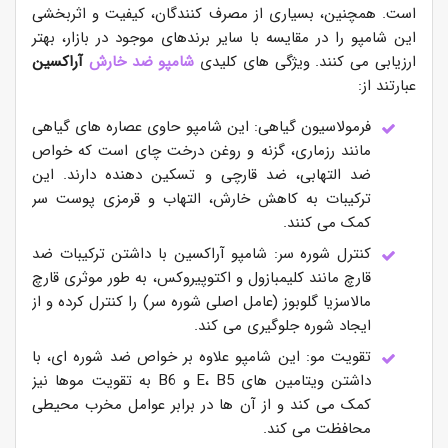
است. همچنین، بسیاری از مصرف کنندگان، کیفیت و اثربخشی
این شامپو را در مقایسه با سایر برندهای موجود در بازار، بهتر
ارزیابی می کنند. ویژگی های کلیدی
شامپو ضد خارش
آراکسین
عبارتند از:
فرمولاسیون گیاهی: این شامپو حاوی عصاره های گیاهی
مانند رزماری، گزنه و روغن درخت چای است که خواص
ضد التهابی، ضد قارچی و تسکین دهنده دارند. این
ترکیبات به کاهش خارش، التهاب و قرمزی پوست سر
کمک می کنند.
کنترل شوره سر: شامپو آراکسین با داشتن ترکیبات ضد
قارچ مانند کلیمبازول و اکتوپیروکس، به طور موثری قارچ
مالاسزیا گلوبوز (عامل اصلی شوره سر) را کنترل کرده و از
ایجاد شوره جلوگیری می کند.
تقویت مو: این شامپو علاوه بر خواص ضد شوره ای، با
داشتن ویتامین های E، B5 و B6 به تقویت موها نیز
کمک می کند و از آن ها در برابر عوامل مخرب محیطی
محافظت می کند.