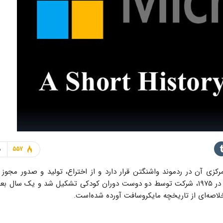
557
زی آن در ردموند واشنگتن قرار دارد و از اختراع، تولید و صدور مجوز 
کالاها و خدمات مربوط به محاسبات و کامپیوتر، پشتیبانی می‌­کند. در ۱۹۷۵، شرکت توسط دو دوست دوران کودکی تشکیل شد و یک سال
اصه‌­ای از تاریخچه مایکروسافت آورده شده‌است.