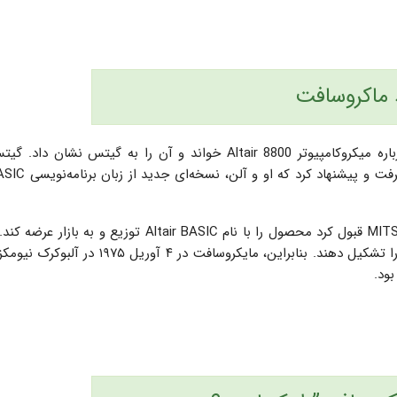
 ماکروسافت
در ژانویه ۱۹۷۵، آلن مقاله‌­ای را در مجله Popular Electronics درباره میکروکامپیوتر Altair 8800 خواند و آن را به گیتس نشان
بعد از ۸ هفته، آلن و گیتس برنامه خود را به MITS ارائه دادند و MITS قبول كرد محصول را با نام Altair BASIC توزیع و به 
معامله به گیتس و آلن این انگیزه را داد تا شرکت نرم­‌افزاری خود را تشکیل دهند. بنابراین، مایکروسافت در ۴ آوریل