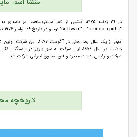
منشأ اسم “ما
در ۲۹ ژوئیه ۱۹۷۵، گیتس از نام “مایکروسافت” در ن
“microcomputer” و “software” بود و در تاریخ ۲۶ نوامبر ۱۹۷۶ ثبت شد.
شرکت و رئیس هیئت مدیره و آلن، معاون اجرایی شرکت شد.
تاریخچه مح